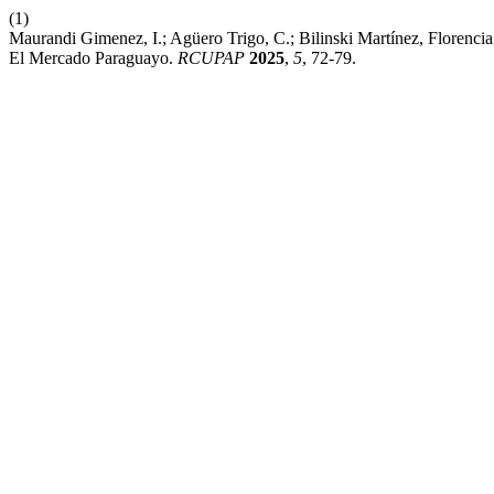
(1)
Maurandi Gimenez, I.; Agüero Trigo, C.; Bilinski Martínez, ⁠Floren
El Mercado Paraguayo.
RCUPAP
2025
,
5
, 72-79.