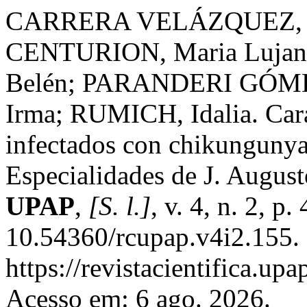
CARRERA VELÁZQUEZ, 
CENTURION, Maria Luja
Belén; PARANDERI GÓME
Irma; RUMICH, Idalia. Carac
infectados con chikungunya
Especialidades de J. August
UPAP
,
[S. l.]
, v. 4, n. 2, 
10.54360/rcupap.v4i2.155.
https://revistacientifica.up
Acesso em: 6 ago. 2026.