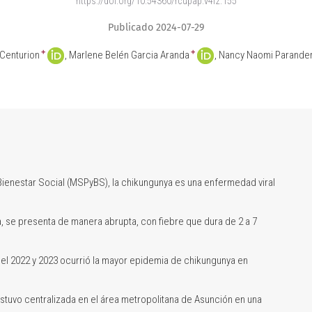
https://doi.org/10.54360/rcupap.v4i2.155
Publicado 2024-07-29
+
+
 Centurion
Marlene Belén Garcia Aranda
Nancy Naomi Parande
 Bienestar Social (MSPyBS), la chikungunya es una enfermedad viral
a, se presenta de manera abrupta, con fiebre que dura de 2 a 7
del 2022 y 2023 ocurrió la mayor epidemia de chikungunya en
stuvo centralizada en el área metropolitana de Asunción en una