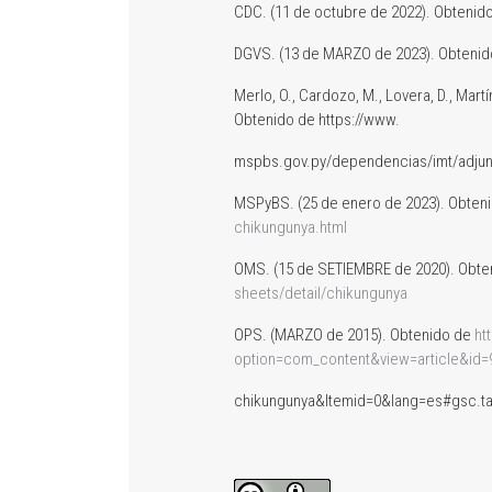
CDC. (11 de octubre de 2022). Obtenid
DGVS. (13 de MARZO de 2023). Obteni
Merlo, O., Cardozo, M., Lovera, D., Martíne
Obtenido de https://www.
mspbs.gov.py/dependencias/imt/adju
MSPyBS. (25 de enero de 2023). Obten
chikungunya.html
OMS. (15 de SETIEMBRE de 2020). Obt
sheets/detail/chikungunya
OPS. (MARZO de 2015). Obtenido de
ht
option=com_content&view=article&id=
chikungunya&Itemid=0&lang=es#gsc.t