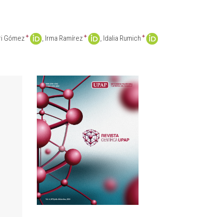
+
+
+
ri Gómez
Irma Ramírez
Idalia Rumich