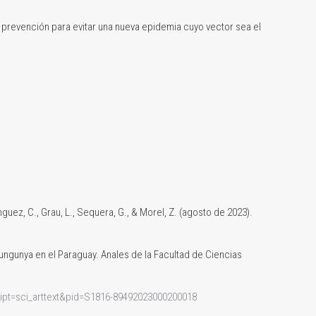
prevención para evitar una nueva epidemia cuyo vector sea el
ínguez, C., Grau, L., Sequera, G., & Morel, Z. (agosto de 2023).
ngunya en el Paraguay. Anales de la Facultad de Ciencias
script=sci_arttext&pid=S1816-89492023000200018