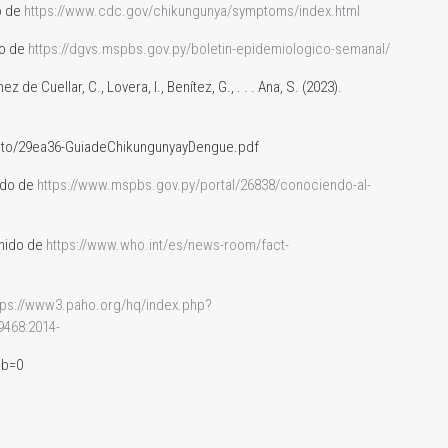
o de
https://www.cdc.gov/chikungunya/symptoms/index.html
do de
https://dgvs.mspbs.gov.py/boletin-epidemiologico-semanal/
z de Cuellar, C., Lovera, I., Benítez, G., . . . Ana, S. (2023).
nto/29ea36-GuiadeChikungunyayDengue.pdf
ido de
https://www.mspbs.gov.py/portal/26838/conociendo-al-
enido de
https://www.who.int/es/news-room/fact-
tps://www3.paho.org/hq/index.php?
9468:2014-
ab=0