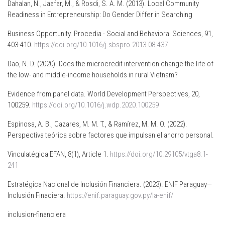
Dahalan, N., Jaafar, M., & Rosdi, S. A. M. (2013). Local Community
Readiness in Entrepreneurship: Do Gender Differ in Searching
Business Opportunity. Procedia - Social and Behavioral Sciences, 91,
403-410.
https://doi.org/10.1016/j.sbspro.2013.08.437
Dao, N. D. (2020). Does the microcredit intervention change the life of
the low- and middle-income households in rural Vietnam?
Evidence from panel data. World Development Perspectives, 20,
100259.
https://doi.org/10.1016/j.wdp.2020.100259
Espinosa, A. B., Cazares, M. M. T., & Ramírez, M. M. O. (2022).
Perspectiva teórica sobre factores que impulsan el ahorro personal.
Vinculatégica EFAN, 8(1), Article 1.
https://doi.org/10.29105/vtga8.1-
241
Estratégica Nacional de Inclusión Financiera. (2023). ENIF Paraguay—
Inclusión Finaciera.
https://enif.paraguay.gov.py/la-enif/
inclusion-financiera