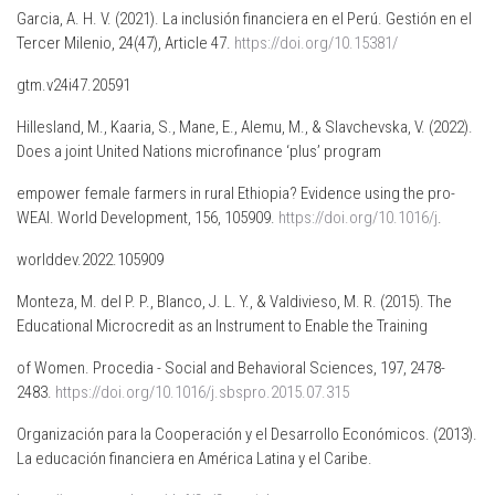
Garcia, A. H. V. (2021). La inclusión financiera en el Perú. Gestión en el
Tercer Milenio, 24(47), Article 47.
https://doi.org/10.15381/
gtm.v24i47.20591
Hillesland, M., Kaaria, S., Mane, E., Alemu, M., & Slavchevska, V. (2022).
Does a joint United Nations microfinance ‘plus’ program
empower female farmers in rural Ethiopia? Evidence using the pro-
WEAI. World Development, 156, 105909.
https://doi.org/10.1016/j
.
worlddev.2022.105909
Monteza, M. del P. P., Blanco, J. L. Y., & Valdivieso, M. R. (2015). The
Educational Microcredit as an Instrument to Enable the Training
of Women. Procedia - Social and Behavioral Sciences, 197, 2478-
2483.
https://doi.org/10.1016/j.sbspro.2015.07.315
Organización para la Cooperación y el Desarrollo Económicos. (2013).
La educación financiera en América Latina y el Caribe.