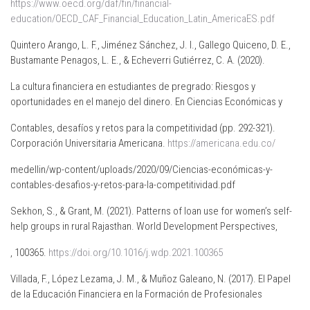
https://www.oecd.org/daf/fin/financial-
education/OECD_CAF_Financial_Education_Latin_AmericaES.pdf
Quintero Arango, L. F., Jiménez Sánchez, J. I., Gallego Quiceno, D. E.,
Bustamante Penagos, L. E., & Echeverri Gutiérrez, C. A. (2020).
La cultura financiera en estudiantes de pregrado: Riesgos y
oportunidades en el manejo del dinero. En Ciencias Económicas y
Contables, desafíos y retos para la competitividad (pp. 292-321).
Corporación Universitaria Americana.
https://americana.edu.co/
medellin/wp-content/uploads/2020/09/Ciencias-económicas-y-
contables-desafios-y-retos-para-la-competitividad.pdf
Sekhon, S., & Grant, M. (2021). Patterns of loan use for women’s self-
help groups in rural Rajasthan. World Development Perspectives,
, 100365.
https://doi.org/10.1016/j.wdp.2021.100365
Villada, F., López Lezama, J. M., & Muñoz Galeano, N. (2017). El Papel
de la Educación Financiera en la Formación de Profesionales