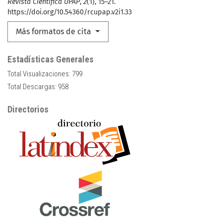
Revista Científica UPAP
,
2
(1), 15–21.
https://doi.org/10.54360/rcupap.v2i1.33
Más formatos de cita
Estadísticas Generales
Total Visualizaciones:
799
Total Descargas:
958
Directorios