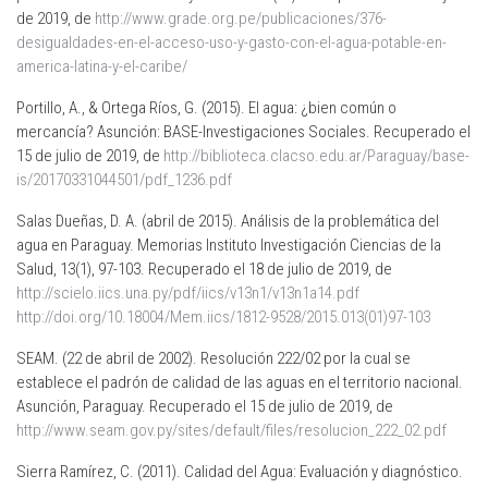
de 2019, de
http://www.grade.org.pe/publicaciones/376-
desigualdades-en-el-acceso-uso-y-gasto-con-el-agua-potable-en-
america-latina-y-el-caribe/
Portillo, A., & Ortega Ríos, G. (2015). El agua: ¿bien común o
mercancía? Asunción: BASE-Investigaciones Sociales. Recuperado el
15 de julio de 2019, de
http://biblioteca.clacso.edu.ar/Paraguay/base-
is/20170331044501/pdf_1236.pdf
Salas Dueñas, D. A. (abril de 2015). Análisis de la problemática del
agua en Paraguay. Memorias Instituto Investigación Ciencias de la
Salud, 13(1), 97-103. Recuperado el 18 de julio de 2019, de
http://scielo.iics.una.py/pdf/iics/v13n1/v13n1a14.pdf
http://doi.org/10.18004/Mem.iics/1812-9528/2015.013(01)97-103
SEAM. (22 de abril de 2002). Resolución 222/02 por la cual se
establece el padrón de calidad de las aguas en el territorio nacional.
Asunción, Paraguay. Recuperado el 15 de julio de 2019, de
http://www.seam.gov.py/sites/default/files/resolucion_222_02.pdf
Sierra Ramírez, C. (2011). Calidad del Agua: Evaluación y diagnóstico.