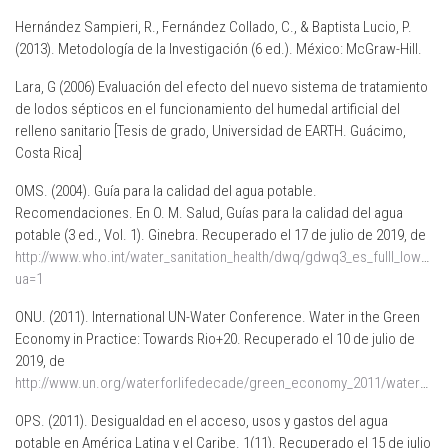
Hernández Sampieri, R., Fernández Collado, C., & Baptista Lucio, P.
(2013). Metodología de la Investigación (6 ed.). México: McGraw-Hill.
Lara, G (2006) Evaluación del efecto del nuevo sistema de tratamiento
de lodos sépticos en el funcionamiento del humedal artificial del
relleno sanitario [Tesis de grado, Universidad de EARTH. Guácimo,
Costa Rica]
OMS. (2004). Guía para la calidad del agua potable.
Recomendaciones. En O. M. Salud, Guías para la calidad del agua
potable (3 ed., Vol. 1). Ginebra. Recuperado el 17 de julio de 2019, de
http://www.who.int/water_sanitation_health/dwq/gdwq3_es_fulll_lowsre
ua=1
ONU. (2011). International UN-Water Conference. Water in the Green
Economy in Practice: Towards Rio+20. Recuperado el 10 de julio de
2019, de
http://www.un.org/waterforlifedecade/green_economy_2011/water_technology.shtml
OPS. (2011). Desigualdad en el acceso, usos y gastos del agua
potable en América Latina y el Caribe. 1(11). Recuperado el 15 de julio