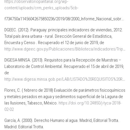
https://observatoriopantanal.org/wp-
content/uploads/crm_perks_uploads/5cb-
f734750a11456042675850236/2019/08/2000_Informe_Nacional_sobre_la_Gestion_del_agua_em_Paraguay.pdf
DGEEC. (2012). Paraguay: principales indicadores de viviendas, 2012.
Total país área urbana - rural. Dirección General de Estadística,
Encuesta y Censo . Recuperado el 12 de junio de 2019, de
http://www.dgeec.gov.py/Publicaciones/Biblioteca/indicadores/Triptico.pdf
DIGESA-MINSA. (2013). Requisitos para la Recepción de Muestras –
Laboratorio de Control Ambiental. Recuperado el 15 de abril de 2019,
de
http://www.digesa.minsa.gob.pe/LAB/LISTADO%20REQUISITOS%20RECEPCION%20DE%20MUESTRAS%20AGUAS%20V02.pdf
Flores, C. ( febrero de 2018) Evaluación de parámetros fisicoquímicos
y metales pesados en agua y sedimentos superficial de la Laguna de
las Ilusiones, Tabasco, México.
https://doi.org/10.24850/j-tyca-2018-
02-02
García, A. (2000). Derecho Humano al agua. Madrid, Editorial Trotta.
Madrid: Editorial Trotta.