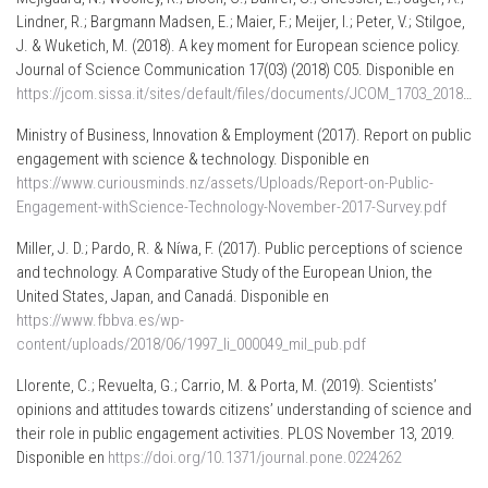
Lindner, R.; Bargmann Madsen, E.; Maier, F.; Meijer, I.; Peter, V.; Stilgoe,
J. & Wuketich, M. (2018). A key moment for European science policy.
Journal of Science Communication 17(03) (2018) C05. Disponible en
https://jcom.sissa.it/sites/default/files/documents/JCOM_1703_2018_C05.pdf
Ministry of Business, Innovation & Employment (2017). Report on public
engagement with science & technology. Disponible en
https://www.curiousminds.nz/assets/Uploads/Report-on-Public-
Engagement-withScience-Technology-November-2017-Survey.pdf
Miller, J. D.; Pardo, R. & Níwa, F. (2017). Public perceptions of science
and technology. A Comparative Study of the European Union, the
United States, Japan, and Canadá. Disponible en
https://www.fbbva.es/wp-
content/uploads/2018/06/1997_li_000049_mil_pub.pdf
Llorente, C.; Revuelta, G.; Carrio, M. & Porta, M. (2019). Scientists’
opinions and attitudes towards citizens’ understanding of science and
their role in public engagement activities. PLOS November 13, 2019.
Disponible en
https://doi.org/10.1371/journal.pone.0224262