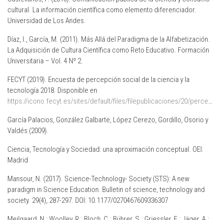
cultural. La información científica como elemento diferenciador.
Universidad de Los Andes.
Díaz, I., García, M. (2011). Más Allá del Paradigma de la Alfabetización.
La Adquisición de Cultura Científica como Reto Educativo. Formación
Universitaria – Vol. 4 Nº 2.
FECYT (2019). Encuesta de percepción social de la ciencia y la
tecnología 2018. Disponible en
https://icono.fecyt.es/sites/default/files/filepublicaciones/20/percepcion_social_de_la_ciencia_y_la_tecnologia_2018_completo_0.pdf
García Palacios, González Galbarte, López Cerezo, Gordillo, Osorio y
Valdés (2009).
Ciencia, Tecnología y Sociedad: una aproximación conceptual. OEI:
Madrid
Mansour, N. (2017). Science-Technology- Society (STS): A new
paradigm in Science Education. Bulletin of science, technology and
society. 29(4), 287-297. DOI: 10.1177/0270467609336307
Mejlgaard, N.; Woolley, R.; Bloch, C.; Bührer, S.; Griessler, E.; Jäger, A.;