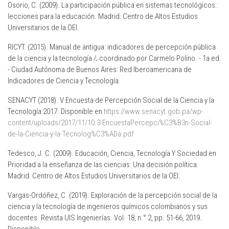
Osorio, C. (2009). La participación pública en sistemas tecnológicos:
lecciones para la educación. Madrid: Centro de Altos Estudios
Universitarios de la OEI.
RICYT. (2015). Manual de antigua: indicadores de percepción pública
de la ciencia y la tecnología /; coordinado por Carmelo Polino. - 1a ed.
- Ciudad Autónoma de Buenos Aires: Red Iberoamericana de
Indicadores de Ciencia y Tecnología.
SENACYT (2018). V Encuesta de Percepción Social de la Ciencia y la
Tecnología 2017. Disponible en
https://www.senacyt.gob.pa/wp-
content/uploads/2017/11/10.3-EncuestaPercepci%C3%B3n-Social-
de-la-Ciencia-y-la-Tecnolog%C3%ADa.pdf
Tedesco, J. C. (2009). Educación, Ciencia, Tecnología Y Sociedad en
Prioridad a la enseñanza de las ciencias: Una decisión política.
Madrid: Centro de Altos Estudios Universitarios de la OEI.
Vargas-Ordóñez, C. (2019). Exploración de la percepción social de la
ciencia y la tecnología de ingenieros químicos colombianos y sus
docentes. Revista UIS Ingenierías. Vol. 18, n.° 2, pp. 51-66, 2019.
Disponible